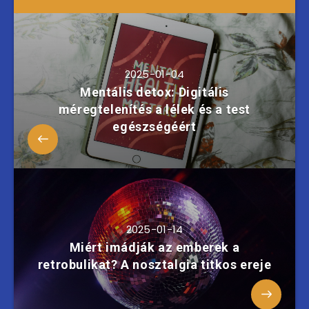
2025-01-04
Mentális detox: Digitális
méregtelenítés a lélek és a test
egészségéért
2025-01-14
Miért imádják az emberek a
retrobulikat? A nosztalgia titkos ereje