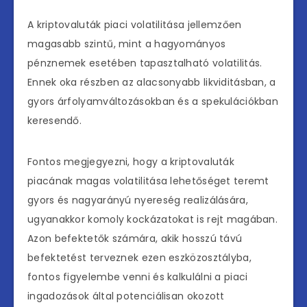
A kriptovaluták piaci volatilitása jellemzően
magasabb szintű, mint a hagyományos
pénznemek esetében tapasztalható volatilitás.
Ennek oka részben az alacsonyabb likviditásban, a
gyors árfolyamváltozásokban és a spekulációkban
keresendő.
Fontos megjegyezni, hogy a kriptovaluták
piacának magas volatilitása lehetőséget teremt
gyors és nagyarányú nyereség realizálására,
ugyanakkor komoly kockázatokat is rejt magában.
Azon befektetők számára, akik hosszú távú
befektetést terveznek ezen eszközosztályba,
fontos figyelembe venni és kalkulálni a piaci
ingadozások által potenciálisan okozott