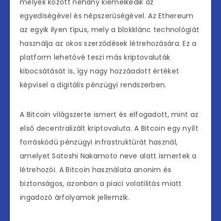
melyek között néhány kiemelkedik az
egyediségével és népszerűségével. Az Ethereum
az egyik ilyen típus, mely a blokklánc technológiát
használja az okos szerződések létrehozására. Ez a
platform lehetővé teszi más kriptovaluták
kibocsátását is, így nagy hozzáadott értéket
képvisel a digitális pénzügyi rendszerben.
A Bitcoin világszerte ismert és elfogadott, mint az
első decentralizált kriptovaluta. A Bitcoin egy nyílt
forráskódú pénzügyi infrastruktúrát használ,
amelyet Satoshi Nakamoto neve alatt ismertek a
létrehozói. A Bitcoin használata anonim és
biztonságos, azonban a piaci volatilitás miatt
ingadozó árfolyamok jellemzik.