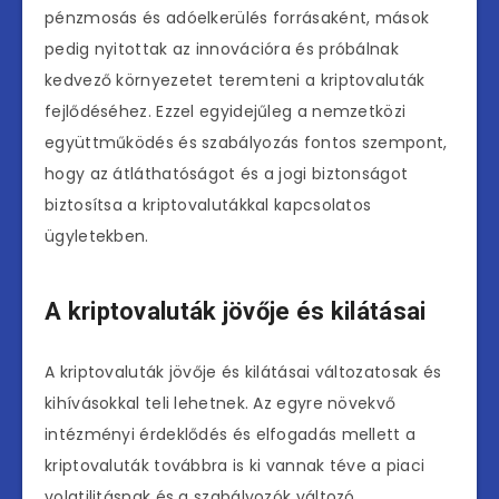
pénzmosás és adóelkerülés forrásaként, mások
pedig nyitottak az innovációra és próbálnak
kedvező környezetet teremteni a kriptovaluták
fejlődéséhez. Ezzel egyidejűleg a nemzetközi
együttműködés és szabályozás fontos szempont,
hogy az átláthatóságot és a jogi biztonságot
biztosítsa a kriptovalutákkal kapcsolatos
ügyletekben.
A kriptovaluták jövője és kilátásai
A kriptovaluták jövője és kilátásai változatosak és
kihívásokkal teli lehetnek. Az egyre növekvő
intézményi érdeklődés és elfogadás mellett a
kriptovaluták továbbra is ki vannak téve a piaci
volatilitásnak és a szabályozók változó