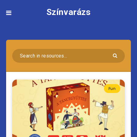
Színvarázs
Fun