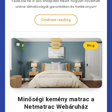
Fedezze fel a seo linképítés titkait: hogyan növelheti
online láthatóságát garantáltan és hatékonyan!
Continue reading
Blog
Minőségi kemény matrac a
Netmatrac Webáruház