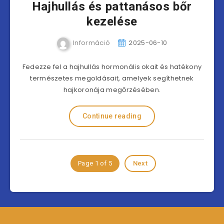
Hajhullás és pattanásos bőr
kezelése
Információ
2025-06-10
Fedezze fel a hajhullás hormonális okait és hatékony
természetes megoldásait, amelyek segíthetnek
hajkoronája megőrzésében.
Continue reading
Page 1 of 5
Next