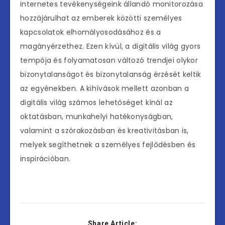
internetes tevékenységeink állandó monitorozása
hozzájárulhat az emberek közötti személyes
kapcsolatok elhomályosodásához és a
magányérzethez. Ezen kívül, a digitális világ gyors
tempója és folyamatosan változó trendjei olykor
bizonytalanságot és bizonytalanság érzését keltik
az egyénekben. A kihívások mellett azonban a
digitális világ számos lehetőséget kínál az
oktatásban, munkahelyi hatékonyságban,
valamint a szórakozásban és kreativitásban is,
melyek segíthetnek a személyes fejlődésben és
inspirációban.
Share Article: