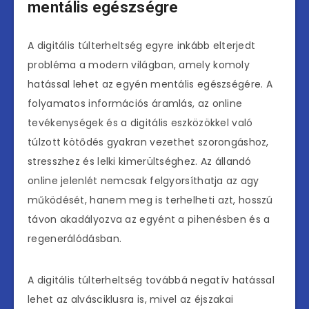
mentális egészségre
A digitális túlterheltség egyre inkább elterjedt
probléma a modern világban, amely komoly
hatással lehet az egyén mentális egészségére. A
folyamatos információs áramlás, az online
tevékenységek és a digitális eszközökkel való
túlzott kötődés gyakran vezethet szorongáshoz,
stresszhez és lelki kimerültséghez. Az állandó
online jelenlét nemcsak felgyorsíthatja az agy
működését, hanem meg is terhelheti azt, hosszú
távon akadályozva az egyént a pihenésben és a
regenerálódásban.
A digitális túlterheltség továbbá negatív hatással
lehet az alvásciklusra is, mivel az éjszakai