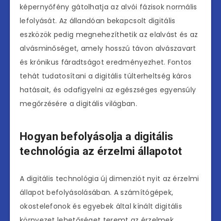
képernyőfény gátolhatja az alvói fázisok normális
lefolyását. Az állandóan bekapcsolt digitális
eszközök pedig megnehezíthetik az elalvást és az
alvásminőséget, amely hosszú távon alvászavart
és krónikus fáradtságot eredményezhet. Fontos
tehát tudatosítani a digitális túlterheltség káros
hatásait, és odafigyelni az egészséges egyensúly
megőrzésére a digitális világban.
Hogyan befolyásolja a digitális
technológia az érzelmi állapotot
A digitális technológia új dimenziót nyit az érzelmi
állapot befolyásolásában. A számítógépek,
okostelefonok és egyebek által kínált digitális
környezet lehetőséget teremt az érzelmek