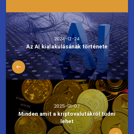
2024-12-24
Az AI kialakulásának története
2025-01-07
Minden amit a kriptovalutákról tudni
lehet