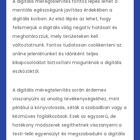
A digitális méregtelenítés fontos lépés lehet a
mentális egészségünk javítása érdekében a
digitális korban. Az első lépés az lehet, hogy
felismerjük a digitális világ negatív hatásait és
meghatározzuk, mely területeken kell
változtatnunk. Fontos tudatosan csökkenteni az
online jelenlétünket és időnként teljes
kikapcsolódást biztosítani magunknak a digitális
eszközöktől.
A digitális méregtelenítés során érdemes
visszanyúlni az analóg tevékenységekhez, mint
például a könyvolvasás, séták a szabadban vagy a
kézműves foglalkozások. Ezek az egyszerű, de
hatékony módszerek segíthetnek visszanyerni a
testi-lelki egyensúlyt és megszabadulni a digitális