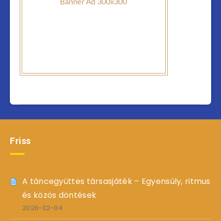
Friss
A táncegyüttes társasjáték – Egyensúly, ritmus
és közös döntések
2026-02-04