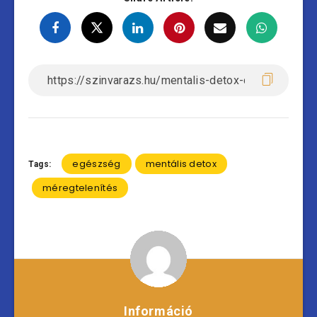
egészség
mentális detox
Tags:
méregtelenítés
Információ