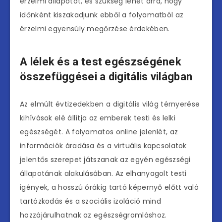
érzelmi állapotot, és szükség lehet arra, hogy
időnként kiszakadjunk ebből a folyamatból az
érzelmi egyensúly megőrzése érdekében.
A lélek és a test egészségének
összefüggései a digitális világban
Az elmúlt évtizedekben a digitális világ térnyerése
kihívások elé állítja az emberek testi és lelki
egészségét. A folyamatos online jelenlét, az
információk áradása és a virtuális kapcsolatok
jelentős szerepet játszanak az egyén egészségi
állapotának alakulásában. Az elhanyagolt testi
igények, a hosszú órákig tartó képernyő előtt való
tartózkodás és a szociális izoláció mind
hozzájárulhatnak az egészségromláshoz.