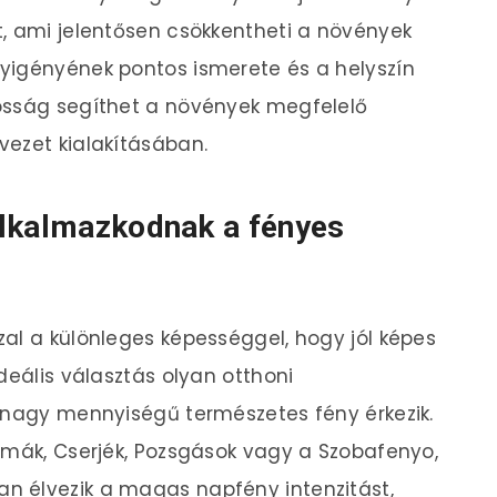
, ami jelentősen csökkentheti a növények
yigényének pontos ismerete és a helyszín
osság segíthet a növények megfelelő
vezet kialakításában.
alkalmazkodnak a fényes
al a különleges képességgel, hogy jól képes
deális választás olyan otthoni
l nagy mennyiségű természetes fény érkezik.
lmák, Cserjék, Pozsgások vagy a Szobafenyo,
n élvezik a magas napfény intenzitást,