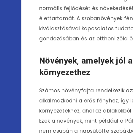
normális fejlődését és növekedését
élettartamát. A szobanövények fén
kiválasztásával kapcsolatos tudat
gondozásában és az otthoni zöld ö
Növények, amelyek jól 
környezethez
Számos növényfajta rendelkezik azz
alkalmazkodni a erős fényhez, így i
környezetekhez, ahol az ablakokbó
Ezek a növények, mint például a Pá
nem csupán a napsütötte szobákba