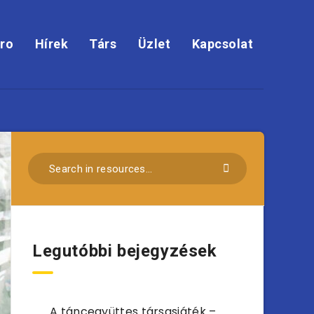
ro
Hírek
Társ
Üzlet
Kapcsolat
Legutóbbi bejegyzések
A táncegyüttes társasjáték –