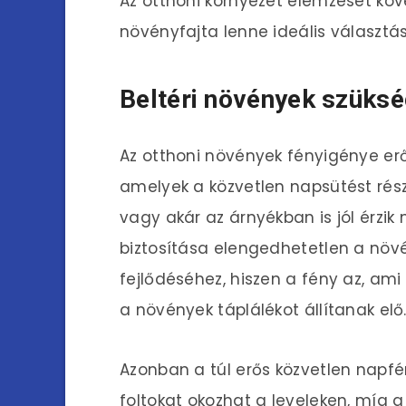
Az otthoni környezet elemzését kö
növényfajta lenne ideális választá
Beltéri növények szükség
Az otthoni növények fényigénye er
amelyek a közvetlen napsütést rés
vagy akár az árnyékban is jól érzi
biztosítása elengedhetetlen a nö
fejlődéséhez, hiszen a fény az, ami 
a növények táplálékot állítanak elő
Azonban a túl erős közvetlen napfé
foltokat okozhat a leveleken, míg