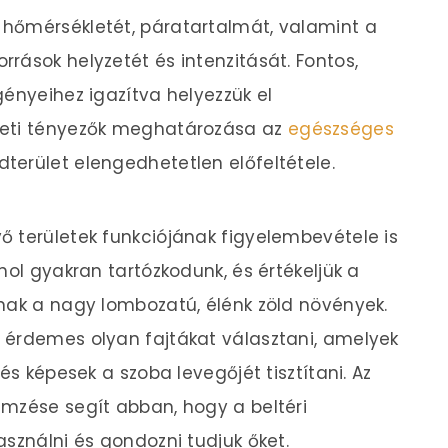
hőmérsékletét, páratartalmát, valamint a
rások helyzetét és intenzitását. Fontos,
gényeihez igazítva helyezzük el
zeti tényezők meghatározása az
egészséges
dterület elengedhetetlen előfeltétele.
 területek funkciójának figyelembevétele is
hol gyakran tartózkodunk, és értékeljük a
nak a nagy lombozatú, élénk zöld növények.
 érdemes olyan fajtákat választani, amelyek
és képesek a szoba levegőjét tisztítani. Az
emzése segít abban, hogy a beltéri
asználni és gondozni tudjuk őket.