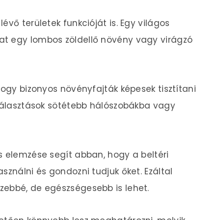
évő területek funkcióját is. Egy világos
t egy lombos zöldellő növény vagy virágzó
hogy bizonyos növényfajták képesek tisztítani
 választások sötétebb hálószobákba vagy
s elemzése segít abban, hogy a beltéri
sználni és gondozni tudjuk őket. Ezáltal
zebbé, de egészségesebb is lehet.