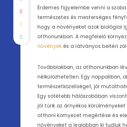
Érdemes figyelembe venni a szoba 
természetes és mesterséges fényfor
hogy a növényeket azok biológiai i
otthonunkban. A megfelelő környe
növények
és a látványos beltéri zöl
Továbbiakban, az otthonunkban lévő
nélkülözhetetlen. Egy nappaliban, a
természetközeliséget, jól mutathat
Egy sötétebb hálószobában viszont
jól tűrik az árnyékos körülményeket 
otthoni környezet megértése és el
növényeket a legjobban ki tudjuk h