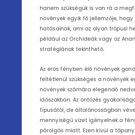
hanem szükségük is van rá a megfel
növények egyik fő jellemzője, hogy
hatásainak, ami az olyan trópusi 
például az Orchideák vagy az Ana
stratégiának tekinthető.
Az erős fényben élő növények gond
feltétlenül szükséges a növények e
növények számára elegendő nedvess
időszakban. Az öntözés gyakorisá
típusától, de általánosságban vév
mennyiségű vizet igényelnek a fé
párolgás miatt. Ezen kívül a tápany