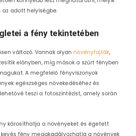
vetően könnyebb lesz meghatározni, melyik
s az adott helyiségbe.
letei a fény tekintetében
ősen változó. Vannak olyan
növényfajták
,
zesítik előnyben, míg mások a szűrt fényben
k magukat. A megfelelő fényviszonyok
vények egészséges növekedéséhez és
lehetővé teszi a fotoszintézist, amely során
.
ny károsíthatja a növényeket és égetett
 a kevés fény megakadályozhatja a növények