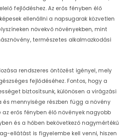
elő fejlődéshez. Az erős fényben élő
 képesek ellenállni a napsugarak közvetlen
helyszíneken növekvő növényekben, mint
násznövény, természetes alkalmazkodási
ozása rendszeres öntözést igényel, mely
gészséges fejlődéséhez. Fontos, hogy a
éget biztosítsunk, különösen a virágzási
ga és mennyisége részben függ a növény
e az erős fényben élő növények nagyobb
nyben és a hőben bekövetkező nagymértékű
ag-ellátást is figyelembe kell venni, hiszen