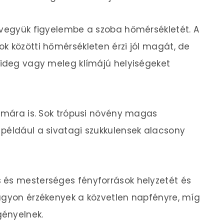
 vegyük figyelembe a szoba hőmérsékletét. A
k közötti hőmérsékleten érzi jól magát, de
hideg vagy meleg klímájú helyiségeket
almára is. Sok trópusi növény magas
például a sivatagi szukkulensek alacsony
 és mesterséges fényforrások helyzetét és
nagyon érzékenyek a közvetlen napfényre, míg
gényelnek.