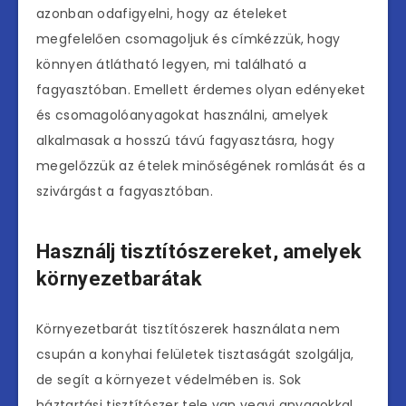
azonban odafigyelni, hogy az ételeket
megfelelően csomagoljuk és címkézzük, hogy
könnyen átlátható legyen, mi található a
fagyasztóban. Emellett érdemes olyan edényeket
és csomagolóanyagokat használni, amelyek
alkalmasak a hosszú távú fagyasztásra, hogy
megelőzzük az ételek minőségének romlását és a
szivárgást a fagyasztóban.
Használj tisztítószereket, amelyek
környezetbarátak
Környezetbarát tisztítószerek használata nem
csupán a konyhai felületek tisztaságát szolgálja,
de segít a környezet védelmében is. Sok
háztartási tisztítószer tele van vegyi anyagokkal