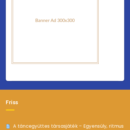
Friss
A táncegyüttes társasjáték – Egyensúly, ritmus