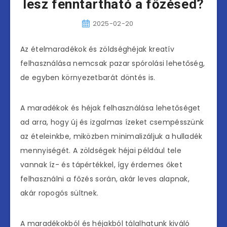
lesz fenntartható a főzésed?
2025-02-20
Az ételmaradékok és zöldséghéjak kreatív
felhasználása nemcsak pazar spórolási lehetőség,
de egyben környezetbarát döntés is.
A maradékok és héjak felhasználása lehetőséget
ad arra, hogy új és izgalmas ízeket csempésszünk
az ételeinkbe, miközben minimalizáljuk a hulladék
mennyiségét. A zöldségek héjai például tele
vannak íz- és tápértékkel, így érdemes őket
felhasználni a főzés során, akár leves alapnak,
akár ropogós sültnek.
A maradékokból és héjakból tálalhatunk kiváló