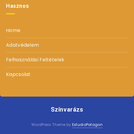
Hasznos
Home
Adatvédelem
Felhasználási Feltételek
Kapcsolat
Színvarázs
WordPress Theme by
EstudioPatagon