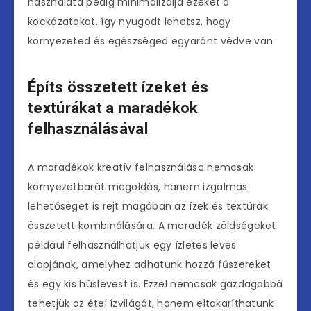
használata pedig minimalizálja ezeket a
kockázatokat, így nyugodt lehetsz, hogy
környezeted és egészséged egyaránt védve van.
Építs összetett ízeket és
textúrákat a maradékok
felhasználásával
A maradékok kreatív felhasználása nemcsak
környezetbarát megoldás, hanem izgalmas
lehetőséget is rejt magában az ízek és textúrák
összetett kombinálására. A maradék zöldségeket
például felhasználhatjuk egy ízletes leves
alapjának, amelyhez adhatunk hozzá fűszereket
és egy kis húslevest is. Ezzel nemcsak gazdagabbá
tehetjük az étel ízvilágát, hanem eltakaríthatunk