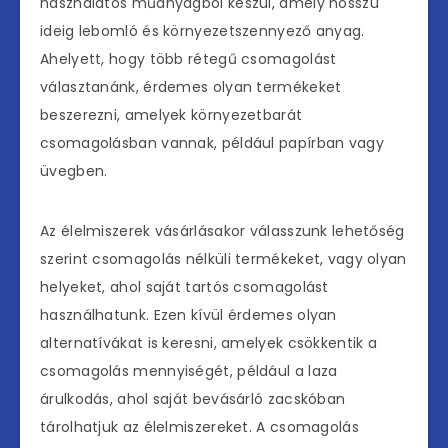
használatos műanyagból készül, amely hosszú
ideig lebomló és környezetszennyező anyag.
Ahelyett, hogy több rétegű csomagolást
választanánk, érdemes olyan termékeket
beszerezni, amelyek környezetbarát
csomagolásban vannak, például papírban vagy
üvegben.
Az élelmiszerek vásárlásakor válasszunk lehetőség
szerint csomagolás nélküli termékeket, vagy olyan
helyeket, ahol saját tartós csomagolást
használhatunk. Ezen kívül érdemes olyan
alternatívákat is keresni, amelyek csökkentik a
csomagolás mennyiségét, például a laza
árulkodás, ahol saját bevásárló zacskóban
tárolhatjuk az élelmiszereket. A csomagolás