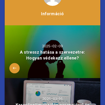
Információ
2025-02-09
A stressz hatása a szervezetre:
Hogyan védekezz ellene?
2025-03-16
Keresőoptimalizálás garanciával és