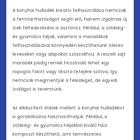
A konyhai hulladék kreatív felhasználása nemcsak
a fenntarthatóságot segíti elő, hanem izgalmas új
ízek felfedezésére is ösztönöz. Például, a zöldség-
és gyümölcs héjak, valamint a maradékok
felhasználásával könnyedén készíthetünk ízletes
leveseket vagy alapokat szószokhoz. A reszelt sajt
maradék pedig remek hozzávaló lehet egy
ropogós fasírt vagy tészta tetejére szórva, így
nemcsak megmentjük a felesleget, de egyedi
ízvilágot is teremtünk.
Az elkészített ételek mellett a konyhai hulladékot
is gondolkodva hasznosíthatjuk. Például, a
zöldség- és gyümölcs héjakból kiváló házi
komposzt készíthető, ami természetes