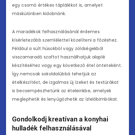
egy csomó értékes táplálékot is, amelyet
máskülönben kidobnánk.
A maradékok felhasználásánál érdemes
kísérletezőbb szemlélettel közelíteni a főzéshez.
Például a sült húsokból vagy zöldségekből
visszamaradó szaftot használhatjuk alaplé
készítéséhez vagy egy következő étel önteteként.
Így nemcsak sokoldalúbbá tehetjük az
ételkészítést, de izgalmas új ízeket és textúrákat
is becsempészhetünk az ételeinkbe, amelyek
meglephetik és lenyűgözhetik az ízlelőbimbókat.
Gondolkodj kreatívan a konyhai
hulladék felhasználásával