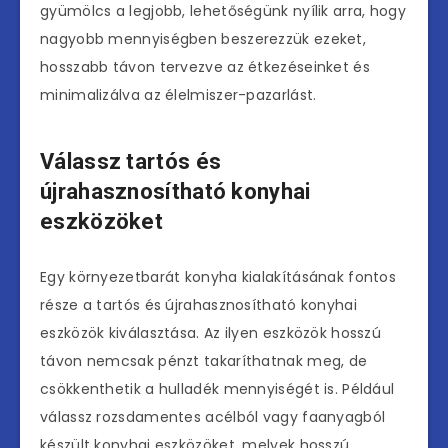
gyümölcs a legjobb, lehetőségünk nyílik arra, hogy
nagyobb mennyiségben beszerezzük ezeket,
hosszabb távon tervezve az étkezéseinket és
minimalizálva az élelmiszer-pazarlást.
Válassz tartós és
újrahasznosítható konyhai
eszközöket
Egy környezetbarát konyha kialakításának fontos
része a tartós és újrahasznosítható konyhai
eszközök kiválasztása. Az ilyen eszközök hosszú
távon nemcsak pénzt takaríthatnak meg, de
csökkenthetik a hulladék mennyiségét is. Például
válassz rozsdamentes acélból vagy faanyagból
készült konyhai eszközöket, melyek hosszú